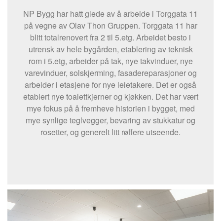
NP Bygg har hatt glede av å arbeide i Torggata 11
på vegne av Olav Thon Gruppen. Torggata 11 har
blitt totalrenovert fra 2 til 5.etg. Arbeidet besto i
utrensk av hele bygården, etablering av teknisk
rom i 5.etg, arbeider på tak, nye takvinduer, nye
varevinduer, solskjerming, fasadereparasjoner og
arbeider i etasjene for nye leietakere. Det er også
etablert nye toalettkjerner og kjøkken. Det har vært
mye fokus på å fremheve historien i bygget, med
mye synlige teglvegger, bevaring av stukkatur og
rosetter, og generelt litt røffere utseende.