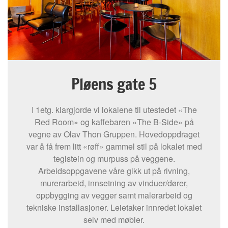
Pløens gate 5
I 1etg. klargjorde vi lokalene til utestedet «The
Red Room» og kaffebaren «The B-Side» på
vegne av Olav Thon Gruppen. Hovedoppdraget
var å få frem litt «røff» gammel stil på lokalet med
teglstein og murpuss på veggene.
Arbeidsoppgavene våre gikk ut på rivning,
murerarbeid, innsetning av vinduer/dører,
oppbygging av vegger samt malerarbeid og
tekniske installasjoner. Leietaker innredet lokalet
selv med møbler.