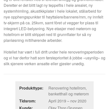
Deretter er det blitt lagt ny teppeflis i hele arealet, ny
systemhimling, akustikkplater i hele lokalet, stålarbeid for
nye opphengspunkter til høyttalere/bannere/mm, ny innfelt
tv-skjerm på ca. 25kvm, samt fôret ut vegger for plass til
integrert LED-belysning. Nye etasjer med møterom og
hotellrom er blitt strippet ned til grunnflater for så ny
planløsning m/tilhørende arbeider.
Hotellet har vært i full drift under hele renoveringsperioden
og vi har derfor hatt som førsteprioritet å jobbe «usynlig» og
slik sjenere verken ansatte eller gjester unødig.
Produkttype:
Renovering hotellrom,
banketthall og møterom
Tidsrom:
April 2019 – nov 2020
Kunde:
Olav Thon Gruppen