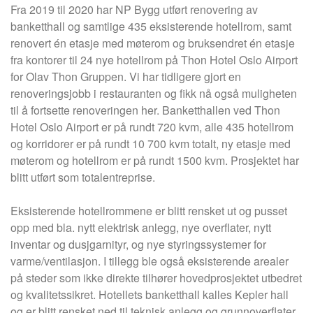
Fra 2019 til 2020 har NP Bygg utført renovering av
banketthall og samtlige 435 eksisterende hotellrom, samt
renovert én etasje med møterom og bruksendret én etasje
fra kontorer til 24 nye hotellrom på Thon Hotel Oslo Airport
for Olav Thon Gruppen. Vi har tidligere gjort en
renoveringsjobb i restauranten og fikk nå også muligheten
til å fortsette renoveringen her. Banketthallen ved Thon
Hotel Oslo Airport er på rundt 720 kvm, alle 435 hotellrom
og korridorer er på rundt 10 700 kvm totalt, ny etasje med
møterom og hotellrom er på rundt 1500 kvm. Prosjektet har
blitt utført som totalentreprise.
Eksisterende hotellrommene er blitt rensket ut og pusset
opp med bla. nytt elektrisk anlegg, nye overflater, nytt
inventar og dusjgarnityr, og nye styringssystemer for
varme/ventilasjon. I tillegg ble også eksisterende arealer
på steder som ikke direkte tilhører hovedprosjektet utbedret
og kvalitetssikret. Hotellets banketthall kalles Kepler hall
og er blitt rensket ned til teknisk anlegg og grunnoverflater.