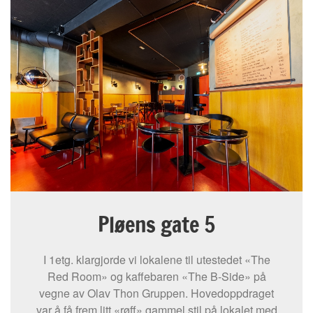
Pløens gate 5
I 1etg. klargjorde vi lokalene til utestedet «The
Red Room» og kaffebaren «The B-Side» på
vegne av Olav Thon Gruppen. Hovedoppdraget
var å få frem litt «røff» gammel stil på lokalet med