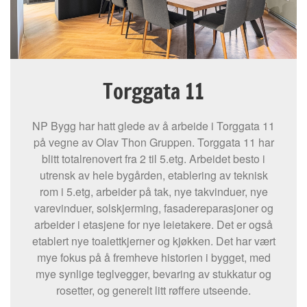
Torggata 11
NP Bygg har hatt glede av å arbeide i Torggata 11
på vegne av Olav Thon Gruppen. Torggata 11 har
blitt totalrenovert fra 2 til 5.etg. Arbeidet besto i
utrensk av hele bygården, etablering av teknisk
rom i 5.etg, arbeider på tak, nye takvinduer, nye
varevinduer, solskjerming, fasadereparasjoner og
arbeider i etasjene for nye leietakere. Det er også
etablert nye toalettkjerner og kjøkken. Det har vært
mye fokus på å fremheve historien i bygget, med
mye synlige teglvegger, bevaring av stukkatur og
rosetter, og generelt litt røffere utseende.