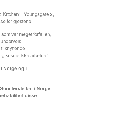
od Kitchen” i Youngsgate 2,
se for gjestene.
som var meget forfallen, i
t underveis.
 tilknyttende
 og kosmetiske arbeider.
i Norge og i
 Som første bar i Norge
lrehabilitert disse