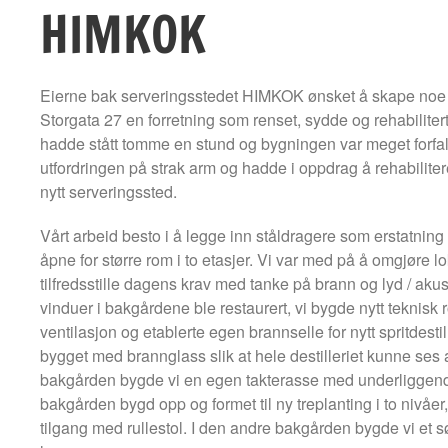
HIMKOK
Eierne bak serveringsstedet HIMKOK ønsket å skape noe u
Storgata 27 en forretning som renset, sydde og rehabilite
hadde stått tomme en stund og bygningen var meget forfa
utfordringen på strak arm og hadde i oppdrag å rehabilitere
nytt serveringssted.
Vårt arbeid besto i å legge inn ståldragere som erstatning
åpne for større rom i to etasjer. Vi var med på å omgjøre lok
tilfredsstille dagens krav med tanke på brann og lyd / akus
vinduer i bakgårdene ble restaurert, vi bygde nytt teknisk r
ventilasjon og etablerte egen brannselle for nytt spritdestil
bygget med brannglass slik at hele destilleriet kunne ses a
bakgården bygde vi en egen takterasse med underliggende 
bakgården bygd opp og formet til ny treplanting i to nivåe
tilgang med rullestol. I den andre bakgården bygde vi et 