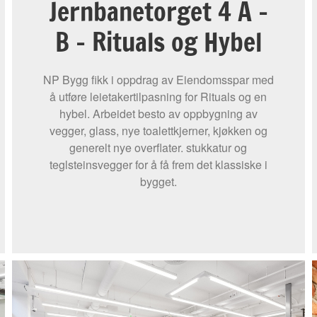
Jernbanetorget 4 A –
B – Rituals og Hybel
NP Bygg fikk i oppdrag av Eiendomsspar med
å utføre leietakertilpasning for Rituals og en
hybel. Arbeidet besto av oppbygning av
vegger, glass, nye toalettkjerner, kjøkken og
generelt nye overflater. stukkatur og
teglsteinsvegger for å få frem det klassiske i
bygget.