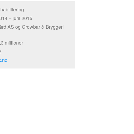
habilitering
2014 – juni 2015
rd AS og Crowbar & Bryggeri
,3 millioner
2
k.no