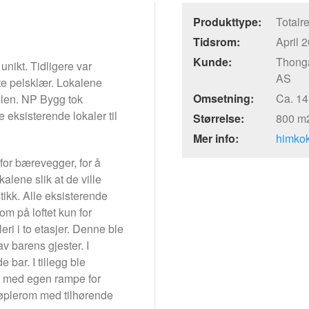
Produkttype:
Totalre
Tidsrom:
April 
Kunde:
Thongå
nikt. Tidligere var
AS
rte pelsklær. Lokalene
Omsetning:
Ca. 14
llen. NP Bygg tok
 eksisterende lokaler til
Størrelse:
800 m
Mer info:
himko
 for bærevegger, for å
alene slik at de ville
tikk. Alle eksisterende
om på loftet kun for
leri i to etasjer. Denne ble
v barens gjester. I
bar. I tillegg ble
r, med egen rampe for
søplerom med tilhørende