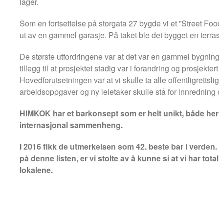
lager.
Som en fortsettelse på storgata 27 bygde vi et ”Street Fo
ut av en gammel garasje. På taket ble det bygget en terras
De største utfordringene var at det var en gammel bygning 
tillegg til at prosjektet stadig var i forandring og prosjekter
Hovedforutsetningen var at vi skulle ta alle offentligrettslig
arbeidsoppgaver og ny leietaker skulle stå for innredning
HIMKOK har et barkonsept som er helt unikt, både her 
internasjonal sammenheng.
I 2016 fikk de utmerkelsen som 42. beste bar i verden.
på denne listen, er vi stolte av å kunne si at vi har tota
lokalene.