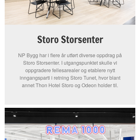
Storo Storsenter
NP Bygg har i flere år utført diverse oppdrag på
Storo Storsenter. I utgangspunktet skulle vi
oppgradere fellesarealer og etablere nytt
inngangsparti i retning Storo Tunet, hvor blant
annet Thon Hotel Storo og Odeon holder til.