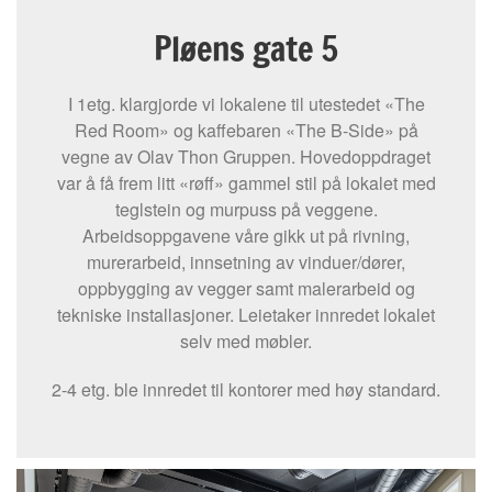
Pløens gate 5
I 1etg. klargjorde vi lokalene til utestedet «The
Red Room» og kaffebaren «The B-Side» på
vegne av Olav Thon Gruppen. Hovedoppdraget
var å få frem litt «røff» gammel stil på lokalet med
teglstein og murpuss på veggene.
Arbeidsoppgavene våre gikk ut på rivning,
murerarbeid, innsetning av vinduer/dører,
oppbygging av vegger samt malerarbeid og
tekniske installasjoner. Leietaker innredet lokalet
selv med møbler.
2-4 etg. ble innredet til kontorer med høy standard.