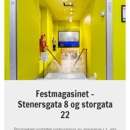
Festmagasinet -
Stenersgata 8 og storgata
22
Prosjektet omfattet ombygging av arealene i 1. etg