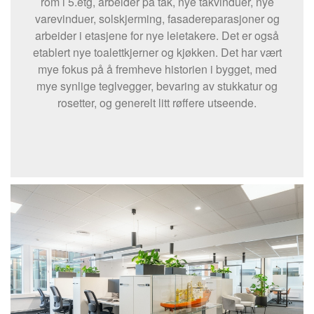
rom i 5.etg, arbeider på tak, nye takvinduer, nye
varevinduer, solskjerming, fasadereparasjoner og
arbeider i etasjene for nye leietakere. Det er også
etablert nye toalettkjerner og kjøkken. Det har vært
mye fokus på å fremheve historien i bygget, med
mye synlige teglvegger, bevaring av stukkatur og
rosetter, og generelt litt røffere utseende.