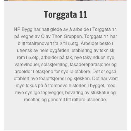
Torggata 11
NP Bygg har hatt glede av å arbeide i Torggata 11
på vegne av Olav Thon Gruppen. Torggata 11 har
blitt totalrenovert fra 2 til 5.etg. Arbeidet besto i
utrensk av hele bygården, etablering av teknisk
rom i 5.etg, arbeider på tak, nye takvinduer, nye
varevinduer, solskjerming, fasadereparasjoner og
arbeider i etasjene for nye leietakere. Det er også
etablert nye toalettkjerner og kjøkken. Det har vært
mye fokus på å fremheve historien i bygget, med
mye synlige teglvegger, bevaring av stukkatur og
rosetter, og generelt litt røffere utseende.