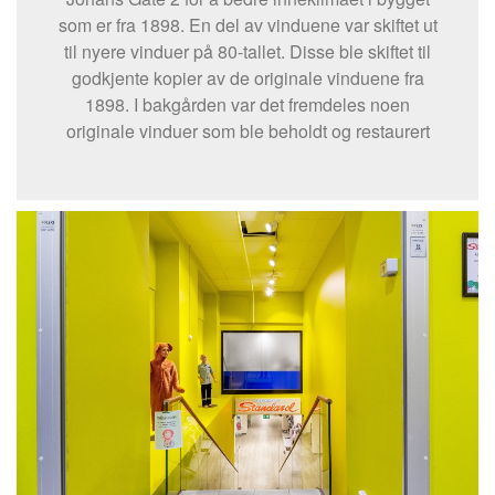
som er fra 1898. En del av vinduene var skiftet ut
til nyere vinduer på 80-tallet. Disse ble skiftet til
godkjente kopier av de originale vinduene fra
1898. I bakgården var det fremdeles noen
originale vinduer som ble beholdt og restaurert