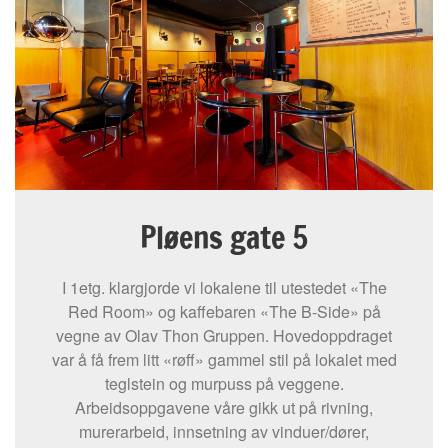
Pløens gate 5
I 1etg. klargjorde vi lokalene til utestedet «The
Red Room» og kaffebaren «The B-Side» på
vegne av Olav Thon Gruppen. Hovedoppdraget
var å få frem litt «røff» gammel stil på lokalet med
teglstein og murpuss på veggene.
Arbeidsoppgavene våre gikk ut på rivning,
murerarbeid, innsetning av vinduer/dører,