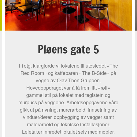
Pløens gate 5
I 1etg. klargjorde vi lokalene til utestedet «The
Red Room» og kaffebaren «The B-Side» på
vegne av Olav Thon Gruppen.
Hovedoppdraget var å få frem litt «røff»
gammel stil på lokalet med teglstein og
murpuss på veggene. Arbeidsoppgavene våre
gikk ut på rivning, murerarbeid, innsetning av
vinduer/dører, oppbygging av vegger samt
malerarbeid og tekniske installasjoner.
Leietaker innredet lokalet selv med møbler.