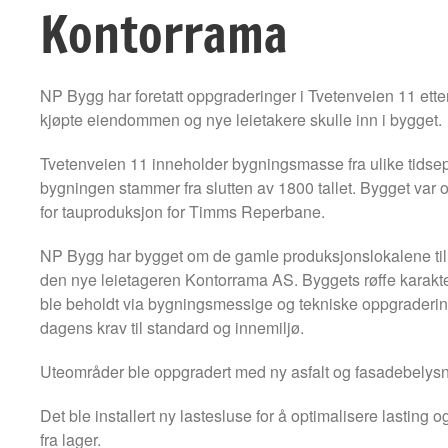
Kontorrama
NP Bygg har foretatt oppgraderinger i Tvetenveien 11 ett
kjøpte eiendommen og nye leietakere skulle inn i bygget.
Tvetenveien 11 inneholder bygningsmasse fra ulike tidsep
bygningen stammer fra slutten av 1800 tallet. Bygget var 
for tauproduksjon for Timms Reperbane.
NP Bygg har bygget om de gamle produksjonslokalene til
den nye leietageren Kontorrama AS. Byggets røffe karakte
ble beholdt via bygningsmessige og tekniske oppgraderinger
dagens krav til standard og innemiljø.
Uteområder ble oppgradert med ny asfalt og fasadebelysn
Det ble installert ny lastesluse for å optimalisere lasting o
fra lager.