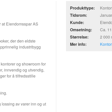
Produkttype:
Kontor
Tidsrom:
Januar
Kunde:
Eiend
er at Eiendomsspar AS
Omsetning:
Ca. 11
Størrelse:
2 000
oker, der den eldste
Mer info:
Konto
opprinnelig industribygg
 kontorer og showroom for
r, innvendig og utvendig,
 for å tilfredsstille
ing.
g lossing av varer inn og ut