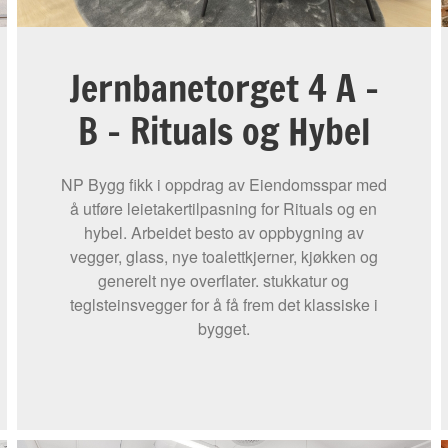
Jernbanetorget 4 A –
B – Rituals og Hybel
NP Bygg fikk i oppdrag av Eiendomsspar med
å utføre leietakertilpasning for Rituals og en
hybel. Arbeidet besto av oppbygning av
vegger, glass, nye toalettkjerner, kjøkken og
generelt nye overflater. stukkatur og
teglsteinsvegger for å få frem det klassiske i
bygget.