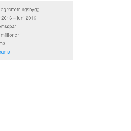
 og forretningsbygg
 2016 – juni 2016
omsspar
 millioner
 m2
rrama