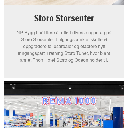
Storo Storsenter
NP Bygg har i flere år utført diverse oppdrag på
Storo Storsenter. I utgangspunktet skulle vi
oppgradere fellesarealer og etablere nytt
inngangsparti i retning Storo Tunet, hvor blant
annet Thon Hotel Storo og Odeon holder til.