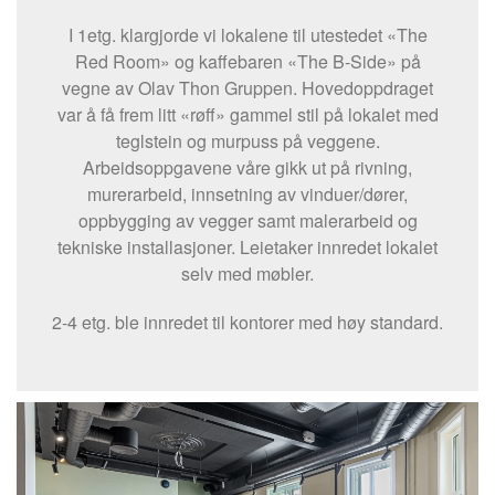
I 1etg. klargjorde vi lokalene til utestedet «The
Red Room» og kaffebaren «The B-Side» på
vegne av Olav Thon Gruppen. Hovedoppdraget
var å få frem litt «røff» gammel stil på lokalet med
teglstein og murpuss på veggene.
Arbeidsoppgavene våre gikk ut på rivning,
murerarbeid, innsetning av vinduer/dører,
oppbygging av vegger samt malerarbeid og
tekniske installasjoner. Leietaker innredet lokalet
selv med møbler.
2-4 etg. ble innredet til kontorer med høy standard.