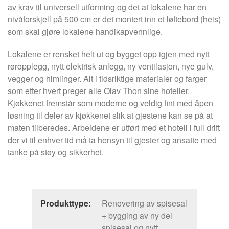
av krav til universell utforming og det at lokalene har en
nivåforskjell på 500 cm er det montert inn et løftebord (heis)
som skal gjøre lokalene handikapvennlige.
Lokalene er rensket helt ut og bygget opp igjen med nytt
røropplegg, nytt elektrisk anlegg, ny ventilasjon, nye gulv,
vegger og himlinger. Alt i tidsriktige materialer og farger
som etter hvert preger alle Olav Thon sine hoteller.
Kjøkkenet fremstår som moderne og veldig fint med åpen
løsning til deler av kjøkkenet slik at gjestene kan se på at
maten tilberedes. Arbeidene er utført med et hotell i full drift
der vi til enhver tid må ta hensyn til gjester og ansatte med
tanke på støy og sikkerhet.
Produkttype:
Renovering av spisesal
+ bygging av ny del
spisesal og nytt