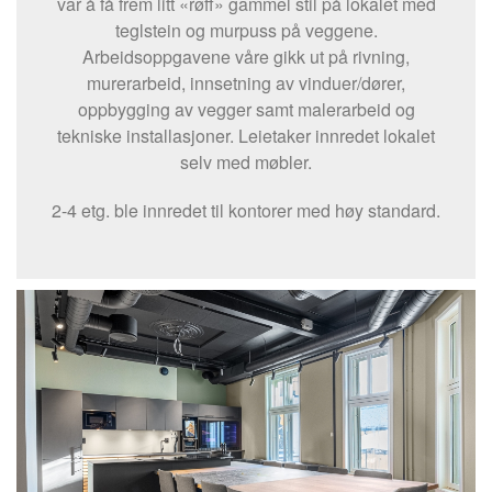
var å få frem litt «røff» gammel stil på lokalet med
teglstein og murpuss på veggene.
Arbeidsoppgavene våre gikk ut på rivning,
murerarbeid, innsetning av vinduer/dører,
oppbygging av vegger samt malerarbeid og
tekniske installasjoner. Leietaker innredet lokalet
selv med møbler.
2-4 etg. ble innredet til kontorer med høy standard.