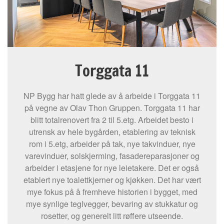
Torggata 11
NP Bygg har hatt glede av å arbeide i Torggata 11
på vegne av Olav Thon Gruppen. Torggata 11 har
blitt totalrenovert fra 2 til 5.etg. Arbeidet besto i
utrensk av hele bygården, etablering av teknisk
rom i 5.etg, arbeider på tak, nye takvinduer, nye
varevinduer, solskjerming, fasadereparasjoner og
arbeider i etasjene for nye leietakere. Det er også
etablert nye toalettkjerner og kjøkken. Det har vært
mye fokus på å fremheve historien i bygget, med
mye synlige teglvegger, bevaring av stukkatur og
rosetter, og generelt litt røffere utseende.