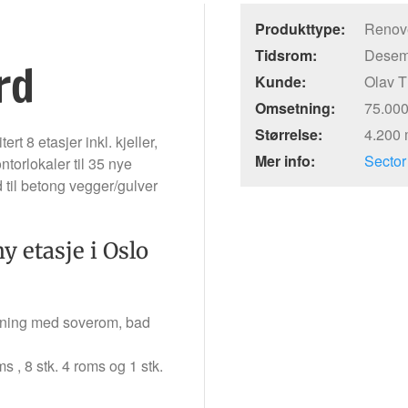
Produkttype:
Renov
Tidsrom:
Desem
rd
Kunde:
Olav 
Omsetning:
75.000
Størrelse:
4.200
t 8 etasjer inkl. kjeller,
Mer info:
Sector
torlokaler til 35 nye
d til betong vegger/gulver
y etasje i Oslo
øsning med soverom, bad
s , 8 stk. 4 roms og 1 stk.