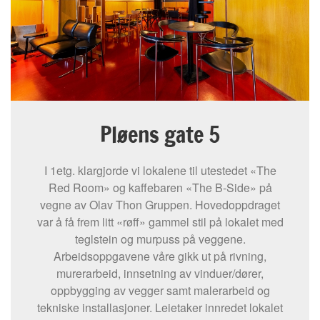
Pløens gate 5
I 1etg. klargjorde vi lokalene til utestedet «The
Red Room» og kaffebaren «The B-Side» på
vegne av Olav Thon Gruppen. Hovedoppdraget
var å få frem litt «røff» gammel stil på lokalet med
teglstein og murpuss på veggene.
Arbeidsoppgavene våre gikk ut på rivning,
murerarbeid, innsetning av vinduer/dører,
oppbygging av vegger samt malerarbeid og
tekniske installasjoner. Leietaker innredet lokalet