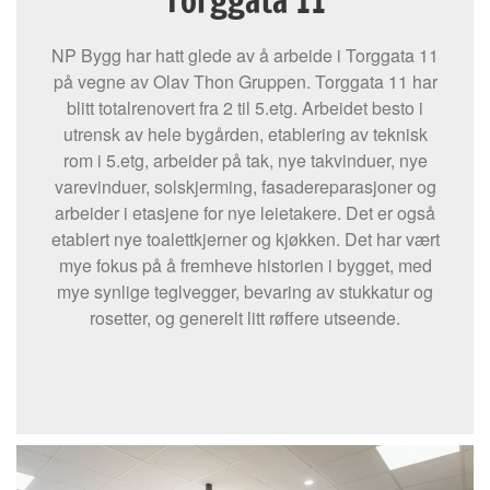
Torggata 11
NP Bygg har hatt glede av å arbeide i Torggata 11
på vegne av Olav Thon Gruppen. Torggata 11 har
blitt totalrenovert fra 2 til 5.etg. Arbeidet besto i
utrensk av hele bygården, etablering av teknisk
rom i 5.etg, arbeider på tak, nye takvinduer, nye
varevinduer, solskjerming, fasadereparasjoner og
arbeider i etasjene for nye leietakere. Det er også
etablert nye toalettkjerner og kjøkken. Det har vært
mye fokus på å fremheve historien i bygget, med
mye synlige teglvegger, bevaring av stukkatur og
rosetter, og generelt litt røffere utseende.