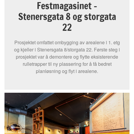
Festmagasinet -
Stenersgata 8 og storgata
22
Prosjektet omfattet ombygging av arealene i 1. etg
og kjeller i Stenersgata 8/storgata 22. Første steg i
prosjektet var å demontere og flytte eksisterende
rulletrapper til ny plassering for å få bedret
planløsning og flyt i arealene.