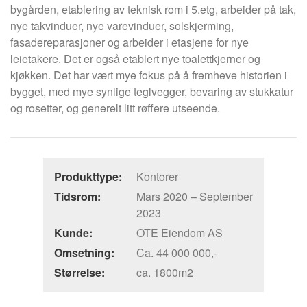
bygården, etablering av teknisk rom i 5.etg, arbeider på tak,
nye takvinduer, nye varevinduer, solskjerming,
fasadereparasjoner og arbeider i etasjene for nye
leietakere. Det er også etablert nye toalettkjerner og
kjøkken. Det har vært mye fokus på å fremheve historien i
bygget, med mye synlige teglvegger, bevaring av stukkatur
og rosetter, og generelt litt røffere utseende.
Produkttype:
Kontorer
Tidsrom:
Mars 2020 – September
2023
Kunde:
OTE Eiendom AS
Omsetning:
Ca. 44 000 000,-
Størrelse:
ca. 1800m2