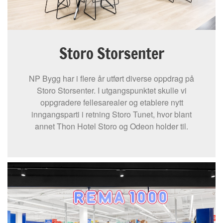
Storo Storsenter
NP Bygg har i flere år utført diverse oppdrag på
Storo Storsenter. I utgangspunktet skulle vi
oppgradere fellesarealer og etablere nytt
inngangsparti i retning Storo Tunet, hvor blant
annet Thon Hotel Storo og Odeon holder til.