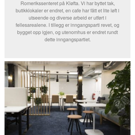
Romerikssenteret på Kløfta. Vi har byttet tak,
butikklokaler er endret, en cafe har fått et lite løft i
utseende og diverse arbeid er utført i
fellesarealene. I tillegg er inngangsparti revet, og
bygget opp igjen, og utenomhus er endret rundt
dette inngangspartiet.