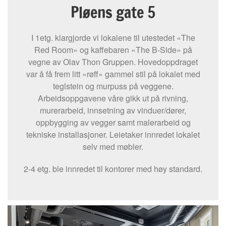
Pløens gate 5
I 1etg. klargjorde vi lokalene til utestedet «The
Red Room» og kaffebaren «The B-Side» på
vegne av Olav Thon Gruppen. Hovedoppdraget
var å få frem litt «røff» gammel stil på lokalet med
teglstein og murpuss på veggene.
Arbeidsoppgavene våre gikk ut på rivning,
murerarbeid, innsetning av vinduer/dører,
oppbygging av vegger samt malerarbeid og
tekniske installasjoner. Leietaker innredet lokalet
selv med møbler.
2-4 etg. ble innredet til kontorer med høy standard.