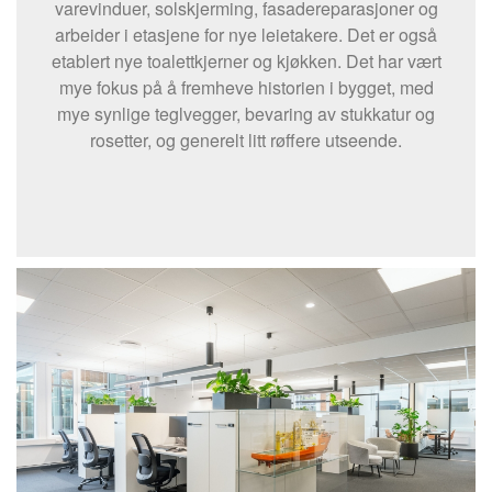
varevinduer, solskjerming, fasadereparasjoner og
arbeider i etasjene for nye leietakere. Det er også
etablert nye toalettkjerner og kjøkken. Det har vært
mye fokus på å fremheve historien i bygget, med
mye synlige teglvegger, bevaring av stukkatur og
rosetter, og generelt litt røffere utseende.